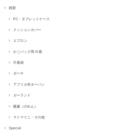
雑貨
PC・タブレットケース
クッションカバー
エプロン
かごバッグ用 巾着
巾着袋
ポーチ
アフリカ布ターバン
ガーランド
暖簾（のれん）
マトマイニ・その他
Special