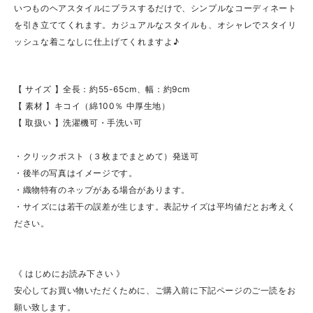
いつものヘアスタイルにプラスするだけで、シンプルなコーディネート
を引き立ててくれます。カジュアルなスタイルも、オシャレでスタイリ
ッシュな着こなしに仕上げてくれますよ♪
【 サイズ 】全長：約55-65cm、幅：約9cm
【 素材 】キコイ（綿100％ 中厚生地）
【 取扱い 】洗濯機可・手洗い可
・クリックポスト（３枚までまとめて）発送可
・後半の写真はイメージです。
・織物特有のネップがある場合があります。
・サイズには若干の誤差が生じます。表記サイズは平均値だとお考えく
ださい。
《 はじめにお読み下さい 》
安心してお買い物いただくために、ご購入前に下記ページのご一読をお
願い致します。