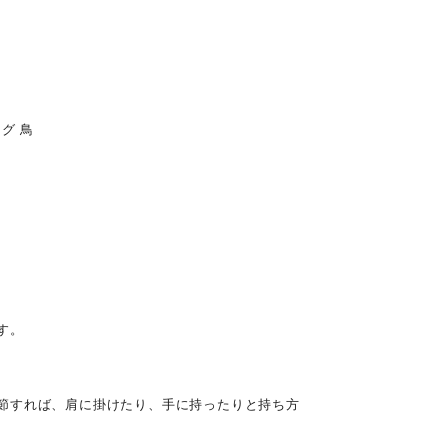
グ 鳥
す。
節すれば、肩に掛けたり、手に持ったりと持ち方