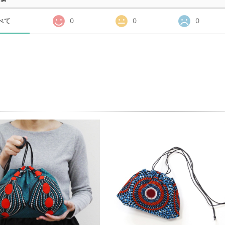
べて
0
0
0
品