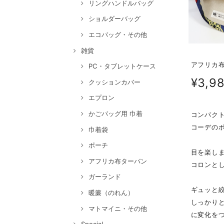
リングハンドルバッグ
ショルダーバッグ
エコバッグ・その他
雑貨
アフリカ布
PC・タブレットケース
¥3,9
クッションカバー
エプロン
かごバッグ用 巾着
コンパク
コーデの
巾着袋
ポーチ
目を楽し
アフリカ布ターバン
コロンと
ガーランド
ギュッと
暖簾（のれん）
しっかり
マトマイニ・その他
に変化を