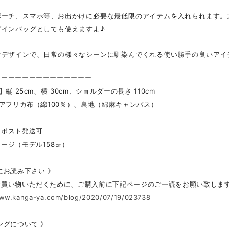
ポーチ、スマホ等、お出かけに必要な最低限のアイテムを入れられます。
グインバッグとしても使えますよ♪
なデザインで、日常の様々なシーンに馴染んでくれる使い勝手の良いアイ
ーーーーーーーーーーーーーー
】縦 25cm、横 30cm、ショルダーの長さ 110cm
】アフリカ布（綿100％）、裏地（綿麻キャンバス）
クポスト発送可
ージ（モデル158㎝）
にお読み下さい 》
お買い物いただくために、ご購入前に下記ページのご一読をお願い致しま
www.kanga-ya.com/blog/2020/07/19/023738
ングについて 》