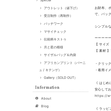
Special
お財布、
アウトレット（値下げ）
で、バッ
受注制作（再制作）
パッチワーク
シンプル
マサイチェック
ーーーー
伝統柄キストゥ
【 サイズ 
月と星の模様
【 素材 
サイザルバッグ＆内袋
アフリカンプリント（パーニ
・クリッ
・着用イメ
ュ / キテンゲ）
Gallery（SOLD OUT）
《 はじめ
Information
安心して
https://
About
Blog
《 ラッピ