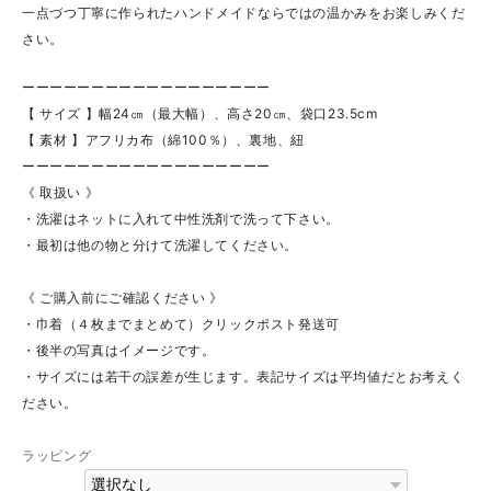
一点づつ丁寧に作られたハンドメイドならではの温かみをお楽しみくだ
さい。
ーーーーーーーーーーーーーーーーーー
【 サイズ 】幅24㎝（最大幅）、高さ20㎝、袋口23.5cm
【 素材 】アフリカ布（綿100％）、裏地、紐
ーーーーーーーーーーーーーーーーーー
《 取扱い 》
・洗濯はネットに入れて中性洗剤で洗って下さい。
・最初は他の物と分けて洗濯してください。
《 ご購入前にご確認ください 》
・巾着（４枚までまとめて）クリックポスト発送可
・後半の写真はイメージです。
・サイズには若干の誤差が生じます。表記サイズは平均値だとお考えく
ださい。
ラッピング