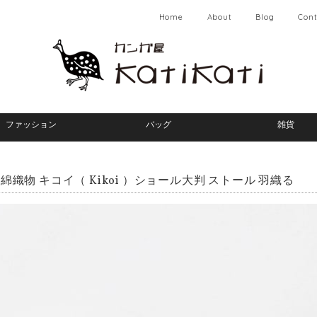
Home
About
Blog
Cont
ファッション
バッグ
雑貨
綿織物 キコイ（ Kikoi ）ショール大判 ストール 羽織る