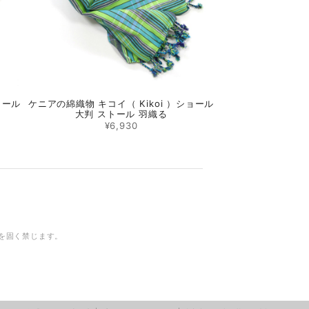
ョール
ケニアの綿織物 キコイ（ Kikoi ）ショール
大判 ストール 羽織る
¥6,930
を固く禁じます。