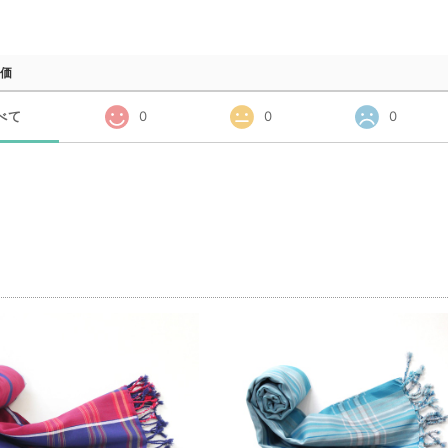
価
べて
0
0
0
品