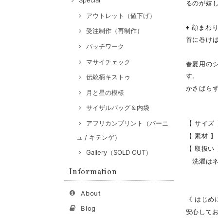
Special
るのが嬉
アウトレット（値下げ）
♦ 顔まわ
受注制作（再制作）
首に巻け
パッチワーク
マサイチェック
春夏用の
す。
伝統柄キストゥ
かさばら
月と星の模様
サイザルバッグ＆内袋
【 サイズ 
アフリカンプリント（パーニ
【 素材 】
ュ / キテンゲ）
【 取扱い
Gallery（SOLD OUT）
洗濯はネ
Information
About
《 はじめ
Blog
安心して