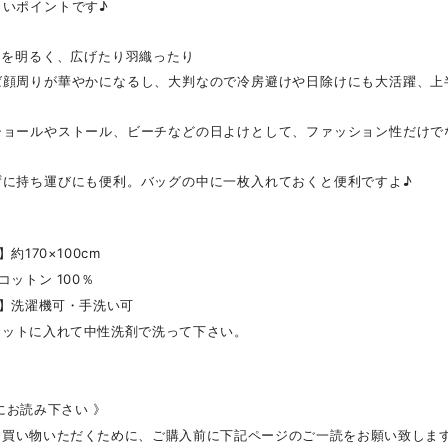
しいポイントです♪
りを明るく、広げたり羽織ったり
ば顔周りが華やかになるし、大判なので冷房避けや日除けにも大活躍、上
ショールやストール、ビーチなどの日よけとして、ファッション性だけで
ずに持ち運びにも便利。バッグの中に一枚入れておくと便利ですよ♪
】約170×100cm
コットン 100％
 】洗濯機可・手洗い可
ットに入れて中性洗剤で洗って下さい。
にお読み下さい 》
お買い物いただくために、ご購入前に下記ページのご一読をお願い致しま