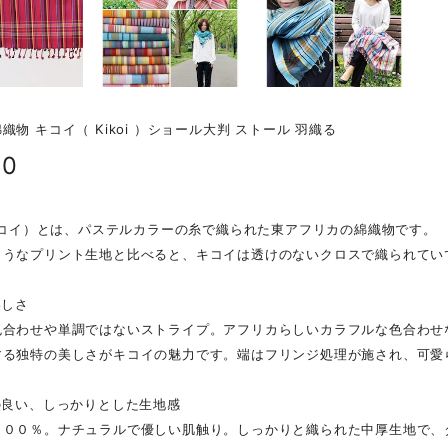
織物 キコイ（ Kikoi ）ショール大判 ストール 羽織る
30
（キコイ）とは、パステルカラーの糸で織られた東アフリカの綿織物です。
ようなプリント生地と比べると、キコイは透けのないクロスで織られてい
美しさ
色合わせや単調ではないストライプ。アフリカらしいカラフルな色合わせ
する独特の美しさがキコイの魅力です。端はフリンジ処理が施され、可愛
の良い、しっかりとした生地感
１００％。ナチュラルで優しい肌触り。しっかりと織られた中厚生地で、