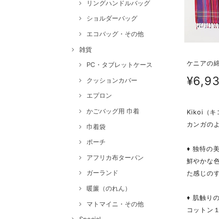
リングハンドルバッグ
ショルダーバッグ
エコバッグ・その他
雑貨
ケニアの綿
PC・タブレットケース
¥6,9
クッションカバー
エプロン
かごバッグ用 巾着
Kikoi
カンガの
巾着袋
ポーチ
♦ 独特の
アフリカ布ターバン
鮮やかな
ガーランド
た感じの
暖簾（のれん）
♦ 肌触り
マトマイニ・その他
コットン