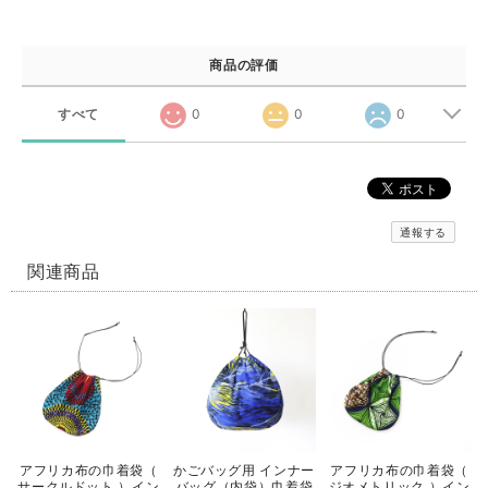
商品の評価
すべて
0
0
0
通報する
関連商品
アフリカ布の巾着袋（
かごバッグ用 インナー
アフリカ布の巾着袋（
サークルドット ）イン
バッグ（内袋）巾着袋
ジオメトリック ）イン