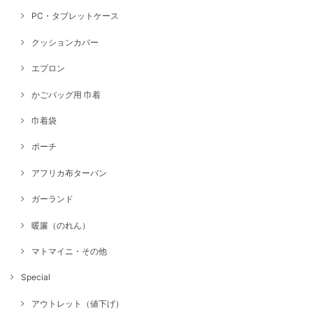
PC・タブレットケース
クッションカバー
エプロン
かごバッグ用 巾着
巾着袋
ポーチ
アフリカ布ターバン
ガーランド
暖簾（のれん）
マトマイニ・その他
Special
アウトレット（値下げ）