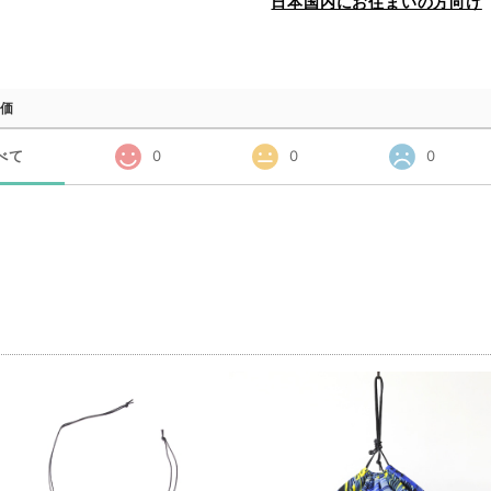
日本国内にお住まいの方向け
価
べて
0
0
0
品