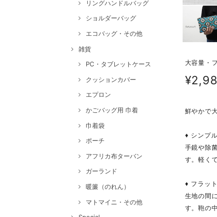
リングハンドルバッグ
ショルダーバッグ
エコバッグ・その他
雑貨
大容量・フ
PC・タブレットケース
¥2,9
クッションカバー
エプロン
かごバッグ用 巾着
鮮やかで
巾着袋
♦ シンプ
ポーチ
手鏡や除
アフリカ布ターバン
す。軽く
ガーランド
♦ フラッ
暖簾（のれん）
生地の間
マトマイニ・その他
す。鞄の