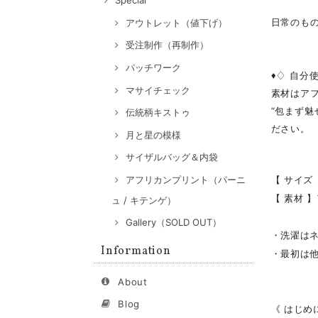
Special
日常のも
アウトレット（値下げ）
受注制作（再制作）
パッチワーク
♦♢ 自分
マサイチェック
素材はア
“包まず
伝統柄キストゥ
ださい。
月と星の模様
サイザルバッグ＆内袋
【 サイズ 
アフリカンプリント（パーニ
【 素材 
ュ / キテンゲ）
Gallery（SOLD OUT）
・洗濯は
Information
・最初は
About
Blog
《 はじめ