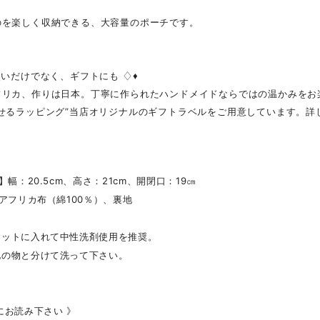
のを楽しく収納できる、大容量のポーチです。
使いだけでなく、ギフトにも ♢♦
フリカ、作りは日本。丁寧に作られたハンドメイドならではの温かみをお
魅せるラッピング”当店オリジナルのギフトラベルをご用意しています。詳
】幅：20.5cm、高さ：21cm、開閉口：19㎝
】アフリカ布（綿100％）、裏地
ネットに入れて中性洗剤使用を推奨。
他の物と分けて洗って下さい。
にお読み下さい 》