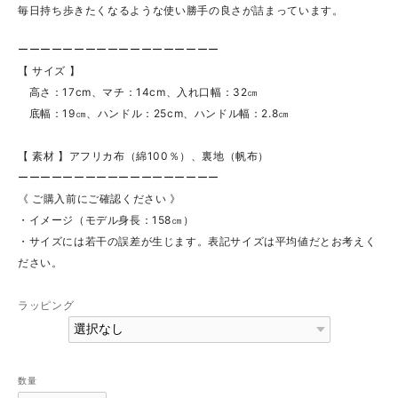
毎日持ち歩きたくなるような使い勝手の良さが詰まっています。
ーーーーーーーーーーーーーーーーーー
【 サイズ 】
高さ：17cm、マチ：14cm、入れ口幅：32㎝
底幅：19㎝、ハンドル：25cm、ハンドル幅：2.8㎝
【 素材 】アフリカ布（綿100％）、裏地（帆布）
ーーーーーーーーーーーーーーーーーー
《 ご購入前にご確認ください 》
・イメージ（モデル身長：158㎝）
・サイズには若干の誤差が生じます。表記サイズは平均値だとお考えく
ださい。
ラッピング
数量