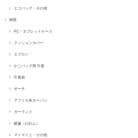
エコバッグ・その他
雑貨
PC・タブレットケース
クッションカバー
エプロン
かごバッグ用 巾着
巾着袋
ポーチ
アフリカ布ターバン
ガーランド
暖簾（のれん）
マトマイニ・その他