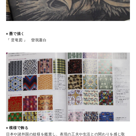
♦ 墨で描く
『 雲竜図 』 曽我蕭白
♦ 模様で飾る
日本や諸外国の紋様を鑑賞し、表現の工夫や生活との関わりを感じ取