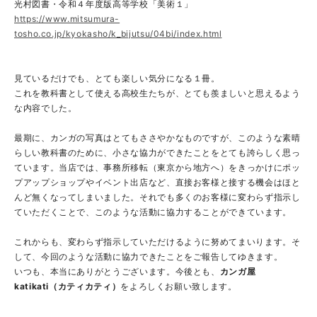
光村図書・令和４年度版高等学校「美術１」
https://www.mitsumura-
tosho.co.jp/kyokasho/k_bijutsu/04bi/index.html
見ているだけでも、とても楽しい気分になる１冊。
これを教科書として使える高校生たちが、とても羨ましいと思えるよう
な内容でした。
最期に、カンガの写真はとてもささやかなものですが、このような素晴
らしい教科書のために、小さな協力ができたことをとても誇らしく思っ
ています。当店では、事務所移転（東京から地方へ）をきっかけにポッ
プアップショップやイベント出店など、直接お客様と接する機会はほと
んど無くなってしまいました。それでも多くのお客様に変わらず指示し
ていただくことで、このような活動に協力することができています。
これからも、変わらず指示していただけるように努めてまいります。そ
して、今回のような活動に協力できたことをご報告してゆきます。
いつも、本当にありがとうございます。今後とも、
カンガ屋
katikati（カティカティ）
をよろしくお願い致します。