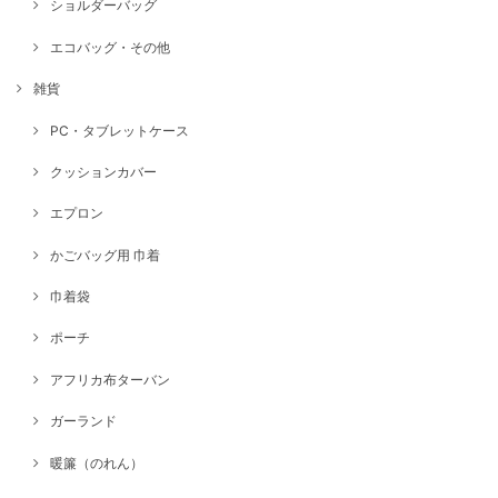
ショルダーバッグ
エコバッグ・その他
雑貨
PC・タブレットケース
クッションカバー
エプロン
かごバッグ用 巾着
巾着袋
ポーチ
アフリカ布ターバン
ガーランド
暖簾（のれん）