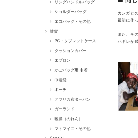
■ 同
リングハンドルバッグ
ショルダーバッグ
カンガと
最初に作
エコバッグ・その他
雑貨
また、そ
PC・タブレットケース
ハギレが
クッションカバー
エプロン
かごバッグ用 巾着
巾着袋
ポーチ
アフリカ布ターバン
ガーランド
暖簾（のれん）
マトマイニ・その他