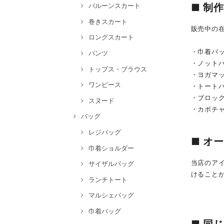
バルーンスカート
■ 制
巻きスカート
販売中の
ロングスカート
・巾着バ
パンツ
・ノット
トップス・ブラウス
・ヨガマ
ワンピース
・トート
・ブロッ
スヌード
・カボチ
バッグ
レジバッグ
■ オ
巾着ショルダー
当店のア
サイザルバッグ
けること
ランチトート
マルシェバッグ
巾着バッグ