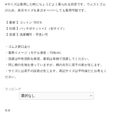
※サイズは着用した時にちょうどよく着られる目安です。ウェストゴム
のため、表示サイズを多少オーバーしても着用可能です。
【 素材 】コットン 100％
【 仕様 】パッチポケット×１（右サイド）
【 洗濯 】洗濯機可・手洗い可
・ゴム入替口あり
・着用イメージ（モデル身長：158cm）
・洗濯は中性洗剤を推奨。最初は単独で洗濯してください。
・同じ柄の生地を使っていますが、柄の出方に若干の差が生じます。
・サイズには若干の誤差が生じます。表記サイズは平均値だとお考えく
ださい。
ラッピング
数量