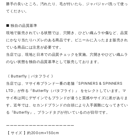
勝手の良いところ。汚れたり、毛が付いたら、ジャバジャバ洗って使っ
てください。
■ 独自の品質基準
現地で販売されている状態では、穴開き、ひどい織ムラや傷など、品質
にかなり当たりハズレのある商品です。ビニールに入ったまま販売され
ている商品には注意が必要です。
当店では、現地と日本での品質チェックを実施。穴開きやひどい織ムラ
のない状態を独自の品質基準として販売しております。
《 Butterfly｜バタフライ 》
当店では、マサイ布ブランド一番の老舗「SPINNERS & SPINNERS
LTD」が作る『Butterfly（バタフライ）』 をセレクトしています。マ
サイ布は同じデザインでもブランドが違うと質感やサイズに差がありま
す。近年では、セカンドブランドの台頭により入手困難になってきてい
る『Butterfly』。ブランドタグが付いているのが目印です。
ーーーーーーーーーーーーーーーーーー
【 サイズ 】約200cm×150cm