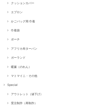
クッションカバー
エプロン
かごバッグ用 巾着
巾着袋
ポーチ
アフリカ布ターバン
ガーランド
暖簾（のれん）
マトマイニ・その他
Special
アウトレット（値下げ）
受注制作（再制作）