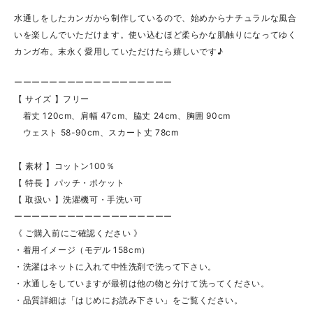
水通しをしたカンガから制作しているので、始めからナチュラルな風合
いを楽しんでいただけます。使い込むほど柔らかな肌触りになってゆく
カンガ布。末永く愛用していただけたら嬉しいです♪
ーーーーーーーーーーーーーーーーーー
【 サイズ 】フリー
着丈 120cm、肩幅 47cm、脇丈 24cm、胸囲 90cm
ウェスト 58-90cm、スカート丈 78cm
【 素材 】コットン100％
【 特長 】パッチ・ポケット
【 取扱い 】洗濯機可・手洗い可
ーーーーーーーーーーーーーーーーーー
《 ご購入前にご確認ください 》
・着用イメージ（モデル 158cm）
・洗濯はネットに入れて中性洗剤で洗って下さい。
・水通しをしていますが最初は他の物と分けて洗ってください。
・品質詳細は「はじめにお読み下さい」をご覧ください。