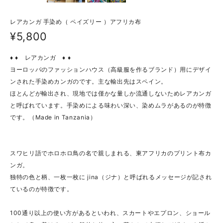
レアカンガ 手染め（ ペイズリー ）アフリカ布
¥5,800
♦ ♦ レアカンガ ♦ ♦
ヨーロッパのファッションハウス（高級服を作るブランド）用にデザイ
ンされた手染めカンガのです。主な輸出先はスペイン。
ほとんどが輸出され、現地では僅かな量しか流通しないためレアカンガ
と呼ばれています。手染めによる味わい深い、染めムラがあるのが特徴
です。（Made in Tanzania）
スワヒリ語でホロホロ鳥の名で親しまれる、東アフリカのプリント布カ
ンガ。
独特の色と柄、一枚一枚に jina（ジナ）と呼ばれるメッセージが記され
ているのが特徴です。
100通り以上の使い方があるといわれ、スカートやエプロン、ショール