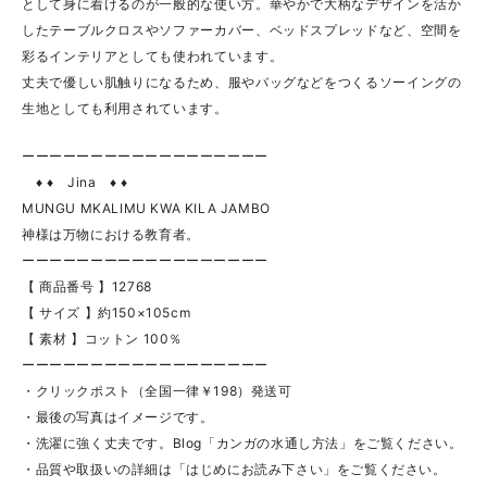
として身に着けるのが一般的な使い方。華やかで大柄なデザインを活か
したテーブルクロスやソファーカバー、ベッドスプレッドなど、空間を
彩るインテリアとしても使われています。
丈夫で優しい肌触りになるため、服やバッグなどをつくるソーイングの
生地としても利用されています。
ーーーーーーーーーーーーーーーーーー
♦ ♦ Jina ♦ ♦
MUNGU MKALIMU KWA KILA JAMBO
神様は万物における教育者。
ーーーーーーーーーーーーーーーーーー
【 商品番号 】12768
【 サイズ 】約150×105cm
【 素材 】コットン 100％
ーーーーーーーーーーーーーーーーーー
・クリックポスト（全国一律￥198）発送可
・最後の写真はイメージです。
・洗濯に強く丈夫です。Blog「カンガの水通し方法」をご覧ください。
・品質や取扱いの詳細は「はじめにお読み下さい」をご覧ください。