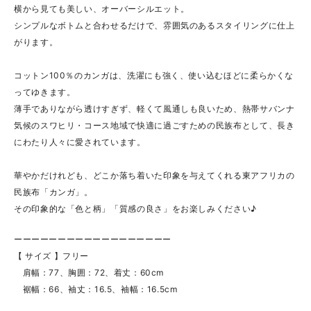
横から見ても美しい、オーバーシルエット。
シンプルなボトムと合わせるだけで、雰囲気のあるスタイリングに仕上
がります。
コットン100％のカンガは、洗濯にも強く、使い込むほどに柔らかくな
ってゆきます。
薄手でありながら透けすぎず、軽くて風通しも良いため、熱帯サバンナ
気候のスワヒリ・コース地域で快適に過ごすための民族布として、長き
にわたり人々に愛されています。
華やかだけれども、どこか落ち着いた印象を与えてくれる東アフリカの
民族布「カンガ」。
その印象的な「色と柄」「質感の良さ」をお楽しみください♪
ーーーーーーーーーーーーーーーーーー
【 サイズ 】フリー
肩幅：77、胸囲：72、着丈：60cm
裾幅：66、袖丈：16.5、袖幅：16.5cm