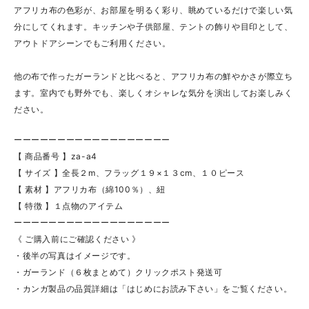
アフリカ布の色彩が、お部屋を明るく彩り、眺めているだけで楽しい気
分にしてくれます。キッチンや子供部屋、テントの飾りや目印として、
アウトドアシーンでもご利用ください。
他の布で作ったガーランドと比べると、アフリカ布の鮮やかさが際立ち
ます。室内でも野外でも、楽しくオシャレな気分を演出してお楽しみく
ださい。
ーーーーーーーーーーーーーーーーーー
【 商品番号 】za-a4
【 サイズ 】全長２m、フラッグ１９×１３cm、１０ピース
【 素材 】アフリカ布（綿100％）、紐
【 特徴 】１点物のアイテム
ーーーーーーーーーーーーーーーーーー
《 ご購入前にご確認ください 》
・後半の写真はイメージです。
・ガーランド（６枚まとめて）クリックポスト発送可
・カンガ製品の品質詳細は「はじめにお読み下さい」をご覧ください。