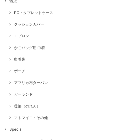
雑貨
PC・タブレットケース
クッションカバー
エプロン
かごバッグ用 巾着
巾着袋
ポーチ
アフリカ布ターバン
ガーランド
暖簾（のれん）
マトマイニ・その他
Special