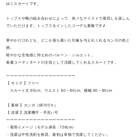
ゆくスカートです。
トップスや靴の組み合わせによって、色々なテイストで着回しを楽しん
でいただけます。トップスをインしたコーデも素敵です♪
華やかだけれども、どこか落ち着いた印象を与えれくれるカンガの色と
柄。
軽やかな生地感と抑えめのバルーン・シルエット。
春夏コーディネートの主役として活躍してくれるスカートです。
ーーーーーーーーーーーーーーーーーー
【 サイズ 】フリー
スカート丈 65cm、ウエスト 60～80cm、横幅 60～80cm
【 素材 】カンガ（綿100％）
【 洗濯 】洗濯機可・手洗い可
ーーーーーーーーーーーーーーーーーー
・着用イメージ（モデル身長：158cm）
・洗濯は中性洗剤を推奨。最初は単独で洗濯してください。