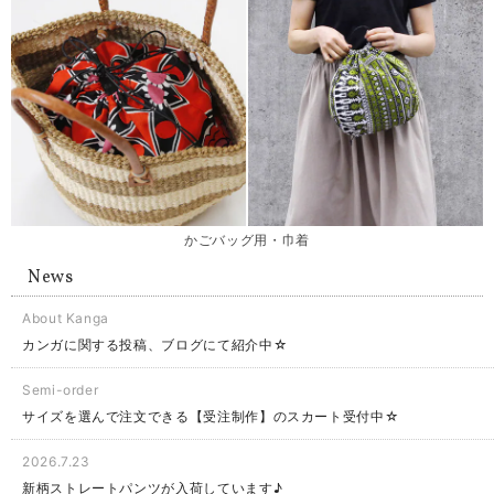
かごバッグ用・巾着
News
About Kanga
カンガに関する投稿、ブログにて紹介中☆
Semi-order
サイズを選んで注文できる【受注制作】のスカート受付中☆
2026.7.23
新柄ストレートパンツが入荷しています♪