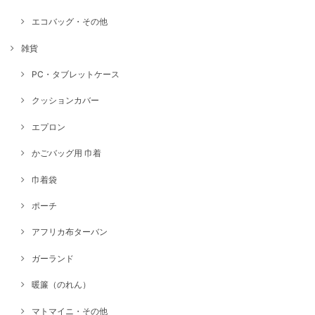
エコバッグ・その他
雑貨
PC・タブレットケース
クッションカバー
エプロン
かごバッグ用 巾着
巾着袋
ポーチ
アフリカ布ターバン
ガーランド
暖簾（のれん）
マトマイニ・その他