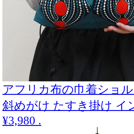
アフリカ布の巾着ショル
斜めがけ たすき掛け イ
¥3,980
.