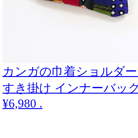
カンガの巾着ショルダー
すき掛け インナーバッ
¥6,980
.