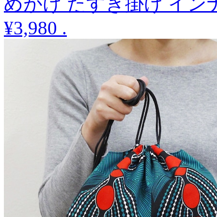
めがけ たすき掛け イン
¥3,980
.