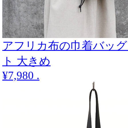
アフリカ布の巾着バッグ
ト 大きめ
¥7,980
.