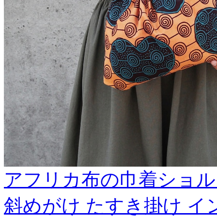
アフリカ布の巾着ショル
斜めがけ たすき掛け イ