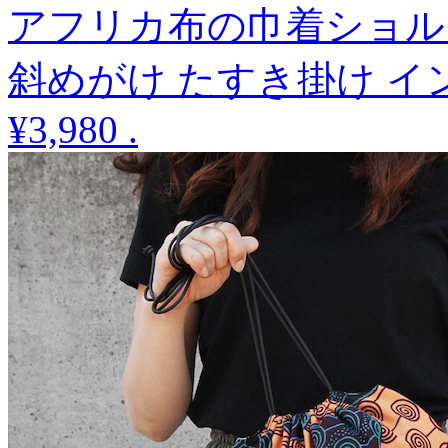
アフリカ布の巾着ショル
斜めがけ たすき掛け イ
¥3,980
.