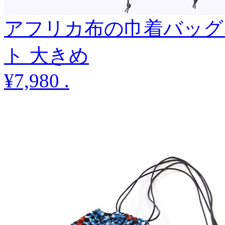
アフリカ布の巾着バッグ
ト 大きめ
¥7,980
.